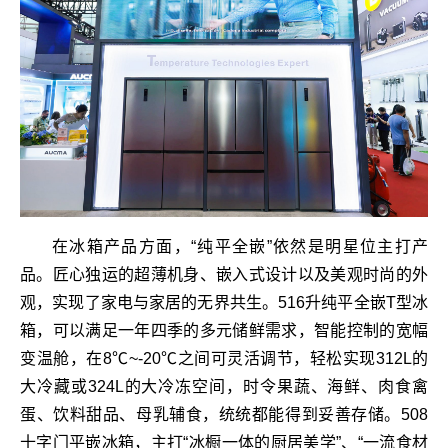
在冰箱产品方面，“纯平全嵌”依然是明星位主打产
品。匠心独运的超薄机身、嵌入式设计以及美观时尚的外
观，实现了家电与家居的无界共生。516升纯平全嵌T型冰
箱，可以满足一年四季的多元储鲜需求，智能控制的宽幅
变温舱，在8℃~-20℃之间可灵活调节，轻松实现312L的
大冷藏或324L的大冷冻空间，时令果蔬、海鲜、肉食禽
蛋、饮料甜品、母乳辅食，统统都能得到妥善存储。508
十字门平嵌冰箱，主打“冰橱一体的厨居美学”、“一流食材