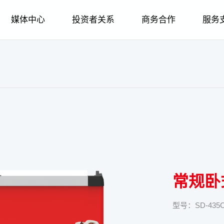
媒体中心
投资者关系
商务合作
服务
荣誉
企业简介
智慧家居
公司新闻
招标采购
金海豚服务
智慧家电
股权管理
人才战略
企业文化
发展历程
公司新闻
个人用户
智慧冷链
品牌故事
供应商合作
智慧家居
股票信息
职业规划
股权管理
报装报修
社会责任
冷链运输场景
企业荣誉
媒体报道
企业用户
生物医疗
金海豚服务
智慧冷链
信息披露
经销商合作
社会招聘
股票信息
在线建档
企业图腾
招标采购
企业文化
品牌故事
人力资源
报装报修
生物医疗
信息公告
校园招聘
信息披露
呼叫中心
科技创新
合作伙伴
供应商合
社会责
在线
常规卧
型号：SD-435C/