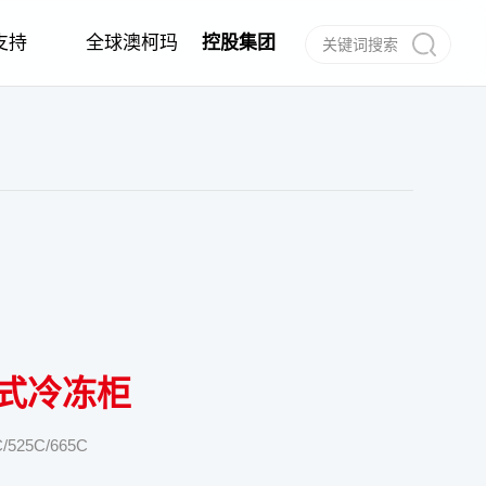
支持
全球澳柯玛
控股集团
作
任
建档
信息公告
经销商合作
电子说明书
合作伙伴
呼叫中心
式冷冻柜
525C/665C