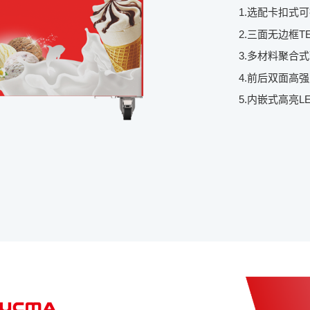
1.选配卡扣式
2.三面无边框
3.多材料聚合
4.前后双面高
5.内嵌式高亮L