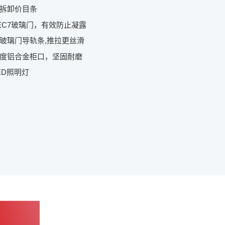
可拆卸价目条
TEC7玻璃门，有效防止凝露
式玻璃门导轨条,推拉更丝滑
强度铝合金柜口，坚固耐磨
ED照明灯