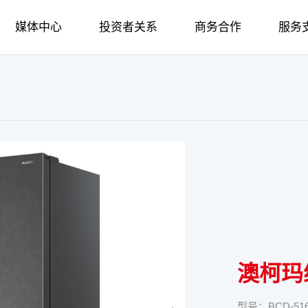
媒体中心
投资者关系
商务合作
服务
荣誉
企业简介
智慧家居
公司新闻
招标采购
金海豚服务
智慧家电
股权管理
人才战略
企业文化
发展历程
公司新闻
个人用户
智慧冷链
品牌故事
供应商合作
智慧家居
股票信息
职业规划
股权管理
报装报修
社会责任
企业荣誉
媒体报道
企业用户
生物医疗
金海豚服务
智慧冷链
信息披露
经销商合作
社会招聘
股票信息
在线建档
企业图腾
招标采购
企业文化
品牌故事
人力资源
报装报修
生物医疗
信息公告
校园招聘
信息披露
呼叫中心
科技创新
合作伙伴
供应商合
社会责
在线
澳柯玛
型号：BCD-51