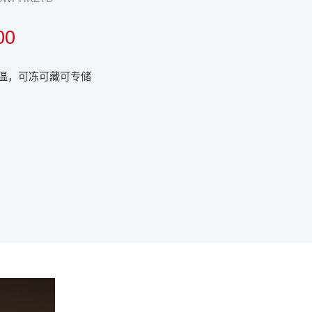
00
温，可冻可藏可专储