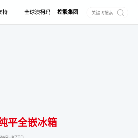
支持
全球澳柯玛
控股集团
作
任
建档
信息公告
经销商合作
电子说明书
合作伙伴
呼叫中心
纯平全嵌冰箱
6WPHKZTD