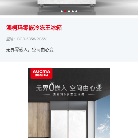
澳柯玛零嵌冷冻王冰箱
型号：BCD-535WPGSV
无界零嵌入，空间由心变