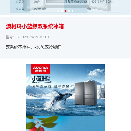
澳柯玛小蓝鲸双系统冰箱
型号：BCD-503WPGMZTD
双系统不串味，-36℃深冷锁鲜