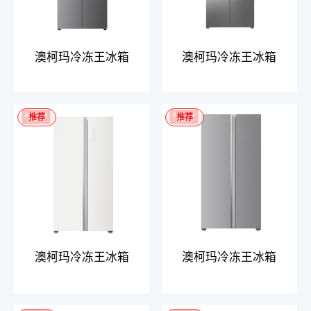
澳柯玛冷冻王冰箱
澳柯玛冷冻王冰箱
推荐
推荐
澳柯玛冷冻王冰箱
澳柯玛冷冻王冰箱