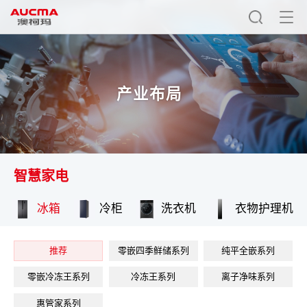
产业布局
智慧家电
冰箱
冷柜
洗衣机
衣物护理机
推荐
零嵌四季鲜储系列
纯平全嵌系列
零嵌冷冻王系列
冷冻王系列
离子净味系列
惠管家系列