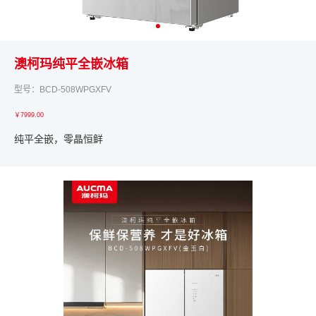
澳柯玛纯平全嵌冰箱
型号：BCD-508WPGXFV
￥7999.00
纯平全嵌，零晶恒鲜